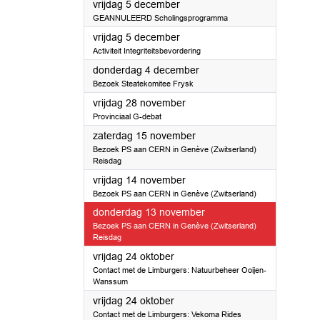
2025
vrijdag 5 december
GEANNULEERD Scholingsprogramma
2025
vrijdag 5 december
Activiteit Integriteitsbevordering
2025
donderdag 4 december
Bezoek Steatekomitee Frysk
2025
vrijdag 28 november
Provinciaal G-debat
2025
zaterdag 15 november
Bezoek PS aan CERN in Genève (Zwitserland)
Reisdag
2025
vrijdag 14 november
Bezoek PS aan CERN in Genève (Zwitserland)
2025
donderdag 13 november
Bezoek PS aan CERN in Genève (Zwitserland)
Reisdag
2025
vrijdag 24 oktober
Contact met de Limburgers: Natuurbeheer Ooijen-
Wanssum
2025
vrijdag 24 oktober
Contact met de Limburgers: Vekoma Rides