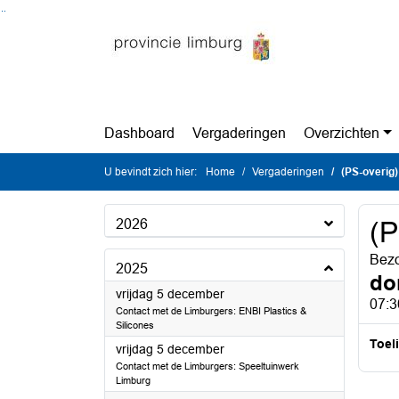
Ga naar de inhoud van deze pagina
Ga naar het zoeken
Ga naar het menu
Dashboard
Vergaderingen
Overzichten
U bevindt zich hier:
Home
Vergaderingen
(PS-overig)
2026
(P
Bezo
2025
do
2025
vrijdag 5 december
07:3
Contact met de Limburgers: ENBI Plastics &
Silicones
Toel
2025
vrijdag 5 december
Contact met de Limburgers: Speeltuinwerk
Limburg