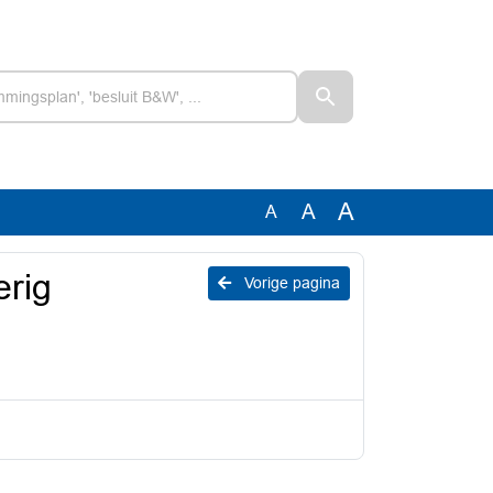
A
A
A
erig
Vorige pagina