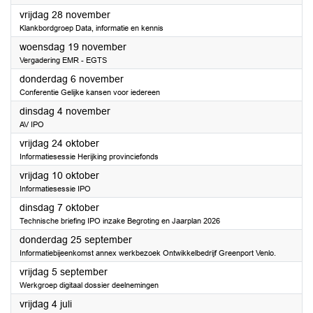
2025
vrijdag 28 november
Klankbordgroep Data, informatie en kennis
2025
woensdag 19 november
Vergadering EMR - EGTS
2025
donderdag 6 november
Conferentie Gelijke kansen voor iedereen
2025
dinsdag 4 november
AV IPO
2025
vrijdag 24 oktober
Informatiesessie Herijking provinciefonds
2025
vrijdag 10 oktober
Informatiesessie IPO
2025
dinsdag 7 oktober
Technische briefing IPO inzake Begroting en Jaarplan 2026
2025
donderdag 25 september
Informatiebijeenkomst annex werkbezoek Ontwikkelbedrijf Greenport Venlo.
2025
vrijdag 5 september
Werkgroep digitaal dossier deelnemingen
2025
vrijdag 4 juli