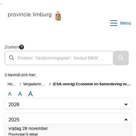
Ga naar de inhoud van deze pagina
Ga naar het zoeken
Ga naar het menu
Menu
Zoeken
U bevindt zich hier:
Home
Vergaderingen
(ESA-overig) Economie en Samenleving overig
A
A
A
2026
2025
2025
vrijdag 28 november
Provinciaal G-debat