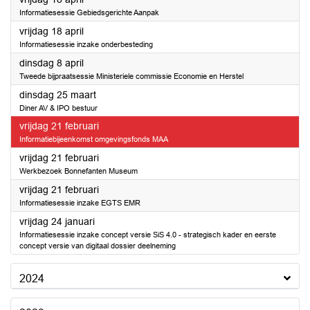
Informatiesessie Gebiedsgerichte Aanpak
2025
vrijdag 18 april
Informatiesessie inzake onderbesteding
2025
dinsdag 8 april
Tweede bijpraatsessie Ministeriele commissie Economie en Herstel
2025
dinsdag 25 maart
Diner AV & IPO bestuur
2025
vrijdag 21 februari
Informatiebijeenkomst omgevingsfonds MAA
2025
vrijdag 21 februari
Werkbezoek Bonnefanten Museum
2025
vrijdag 21 februari
Informatiesessie inzake EGTS EMR
2025
vrijdag 24 januari
Informatiesessie inzake concept versie SiS 4.0 - strategisch kader en eerste
concept versie van digitaal dossier deelneming
2024