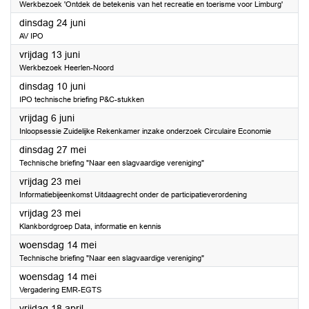
Werkbezoek 'Ontdek de betekenis van het recreatie en toerisme voor Limburg'
2025
dinsdag 24 juni
AV IPO
2025
vrijdag 13 juni
Werkbezoek Heerlen-Noord
2025
dinsdag 10 juni
IPO technische briefing P&C-stukken
2025
vrijdag 6 juni
Inloopsessie Zuidelijke Rekenkamer inzake onderzoek Circulaire Economie
2025
dinsdag 27 mei
Technische briefing "Naar een slagvaardige vereniging"
2025
vrijdag 23 mei
Informatiebijeenkomst Uitdaagrecht onder de participatieverordening
2025
vrijdag 23 mei
Klankbordgroep Data, informatie en kennis
2025
woensdag 14 mei
Technische briefing "Naar een slagvaardige vereniging"
2025
woensdag 14 mei
Vergadering EMR-EGTS
2025
vrijdag 18 april