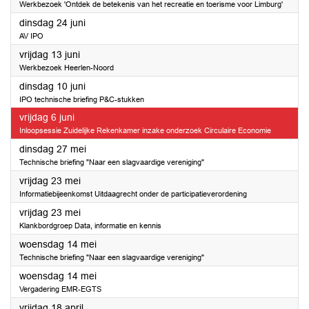
Werkbezoek 'Ontdek de betekenis van het recreatie en toerisme voor Limburg'
2025
dinsdag 24 juni
AV IPO
2025
vrijdag 13 juni
Werkbezoek Heerlen-Noord
2025
dinsdag 10 juni
IPO technische briefing P&C-stukken
2025
vrijdag 6 juni
Inloopsessie Zuidelijke Rekenkamer inzake onderzoek Circulaire Economie
2025
dinsdag 27 mei
Technische briefing "Naar een slagvaardige vereniging"
2025
vrijdag 23 mei
Informatiebijeenkomst Uitdaagrecht onder de participatieverordening
2025
vrijdag 23 mei
Klankbordgroep Data, informatie en kennis
2025
woensdag 14 mei
Technische briefing "Naar een slagvaardige vereniging"
2025
woensdag 14 mei
Vergadering EMR-EGTS
2025
vrijdag 18 april