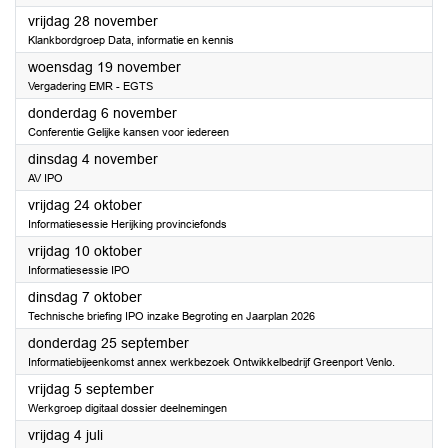
2025
vrijdag 28 november
Klankbordgroep Data, informatie en kennis
2025
woensdag 19 november
Vergadering EMR - EGTS
2025
donderdag 6 november
Conferentie Gelijke kansen voor iedereen
2025
dinsdag 4 november
AV IPO
2025
vrijdag 24 oktober
Informatiesessie Herijking provinciefonds
2025
vrijdag 10 oktober
Informatiesessie IPO
2025
dinsdag 7 oktober
Technische briefing IPO inzake Begroting en Jaarplan 2026
2025
donderdag 25 september
Informatiebijeenkomst annex werkbezoek Ontwikkelbedrijf Greenport Venlo.
2025
vrijdag 5 september
Werkgroep digitaal dossier deelnemingen
2025
vrijdag 4 juli