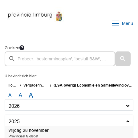
Ga naar de inhoud van deze pagina
Ga naar het zoeken
Ga naar het menu
Menu
Zoeken
U bevindt zich hier:
Home
Vergaderingen
(ESA-overig) Economie en Samenleving overig
A
A
A
2026
2025
2025
vrijdag 28 november
Provinciaal G-debat