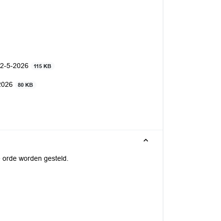
 12-5-2026
115 KB
-2026
80 KB
 orde worden gesteld.