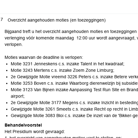
.7
Overzicht aangehouden moties (en toezeggingen)
Bijgaand treft u het overzicht aangehouden moties en toezeggingen 
verlenging vóór komende maandag 12:00 uur wordt aangevraagd, ve
verlopen.
Moties waarvan de deadline is verlopen:
Motie 3231 Jenneskens c.s. inzake Talent in het kwadraat;
Motie 3243 Mertens c.s. inzake Zoem Zone Limburg;
2e Gewijzigde Motie vreemd 3226 Peters c.s. inzake Betere verk
Motie 3253 Boven c.s. inzake Waarborg dierenwelzijn bij subsid
Motie 3123 Van Bijnen inzake Aanpassing Test Run Site en Bran
airport;
2e Gewijzigde Motie 3177 Megens c.s. inzake Inzicht in bestedi
Gewijzigde Motie 3261 Smeets c.s. inzake Recht op recht in Limb
Gewijzigde Motie 3083 Bloi c.s. inzake De inzet van de 'Bikker-g
Behandelvoorstel
Het Presidium wordt gevraagd: