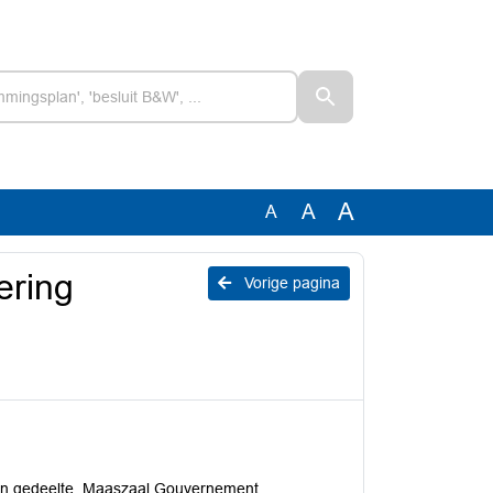
A
A
A
ering
Vorige pagina
en gedeelte, Maaszaal Gouvernement.