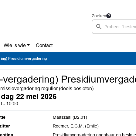
Zoeken
Wie is wie
Contact
ring) Presidiumvergadering
-vergadering) Presidiumvergad
issievergadering regulier (deels besloten)
ijdag 22 mei 2026
0 - 10:00
tie
Maaszaal (D2.01)
itter
Roemer, E.G.M. (Emile)
ichting
Presidiumvergadering openbaar en beslot