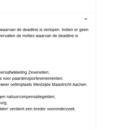
waarvan de deadline is verlopen. Indien er geen
rvallen de moties waarvan de deadline is
eersafwikkeling Zevenellen;
ies voor paardensportevenementen;
dweer oefenplaats Westzijde Maastricht-Aachen
ngen natuurcompensatiegelden;
urg;
elden' verdient een breder vooronderzoek.