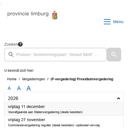
Ga naar de inhoud van deze pagina
Ga naar het zoeken
Ga naar het menu
Menu
Zoeken
U bevindt zich hier:
Home
Vergaderingen
(P-vergadering) Presidiumvergadering
A
A
A
2026
2026
vrijdag 11 december
Voorafgaande aan Statenvergadering (deels besloten)
2026
vrijdag 27 november
Commissievergadering regulier (deels besloten) -optioneel vervolg