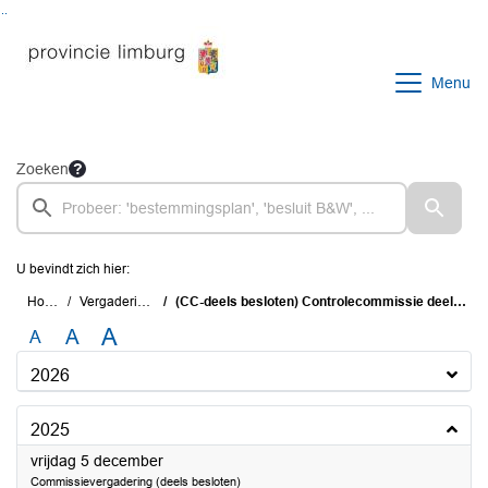
Ga naar de inhoud van deze pagina
Ga naar het zoeken
Ga naar het menu
Menu
Zoeken
U bevindt zich hier:
Home
Vergaderingen
(CC-deels besloten) Controlecommissie deels besloten
A
A
A
2026
2025
2025
vrijdag 5 december
Commissievergadering (deels besloten)