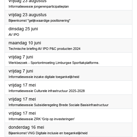
2024
vrijdag 23 augustus
Informatiesessie jongerenparticipatieplan
2024
vrijdag 23 augustus
Bijeenkomst "gelijkwaardige positionering"
2024
dinsdag 25 juni
AV IPO
2024
maandag 10 juni
Technische briefing AV IPO P&C producten 2024
2024
vrijdag 7 juni
Werkbezoek - Sportontmoeting Limburgse Sporttakplatforms.
2024
vrijdag 7 juni
Informatiesessie inzake digitale toegankelijkheid
2024
vrijdag 17 mei
Informatiesessie Culturele infrastructuur 2025-2028
2024
vrijdag 17 mei
Informatiesessie Subsidieregeling Brede Sociale Basisinfrastructuur
2024
vrijdag 17 mei
Informatiesessie ZRK 'Grip op investeringen'
2024
donderdag 16 mei
Bijeenkomst VNG Digitale inclusie en toegankelijkheid