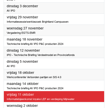
2024
dinsdag 3 december
AV IPO
2024
vrijdag 29 november
Informatiesessie/werkbezoek Brightland Campussen
2024
woensdag 27 november
Vergadering EGTS-EMR
2024
maandag 18 november
Technische briefing AV IPO P&C producten 2024
2024
dinsdag 12 november
IPO - Technische Briefing Verdeelmodel en Provinciefonds
2024
dinsdag 5 november
AV IPO
2024
vrijdag 18 oktober
Werkconferentie Verbonden partijen en SIS 4.0
2024
maandag 14 oktober
Technische briefing AV IPO P&C producten 2024
2024
vrijdag 11 oktober
Informatiebijeenkomst inzake LEF en verdieping Mijnwater
2024
woensdag 2 oktober