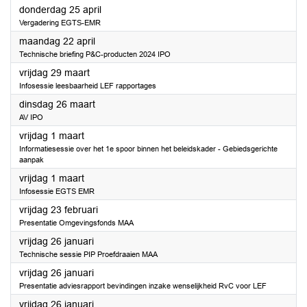
2024
donderdag 25 april
Vergadering EGTS-EMR
2024
maandag 22 april
Technische briefing P&C-producten 2024 IPO
2024
vrijdag 29 maart
Infosessie leesbaarheid LEF rapportages
2024
dinsdag 26 maart
AV IPO
2024
vrijdag 1 maart
Informatiesessie over het 1e spoor binnen het beleidskader - Gebiedsgerichte
aanpak
2024
vrijdag 1 maart
Infosessie EGTS EMR
2024
vrijdag 23 februari
Presentatie Omgevingsfonds MAA
2024
vrijdag 26 januari
Technische sessie PIP Proefdraaien MAA
2024
vrijdag 26 januari
Presentatie adviesrapport bevindingen inzake wenselijkheid RvC voor LEF
2024
vrijdag 26 januari