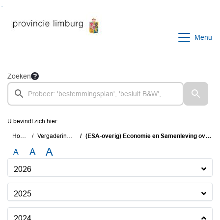
Ga naar de inhoud van deze pagina
Ga naar het zoeken
Ga naar het menu
Menu
Zoeken
U bevindt zich hier:
Home
Vergaderingen
(ESA-overig) Economie en Samenleving overig
A
A
A
2026
2025
2024