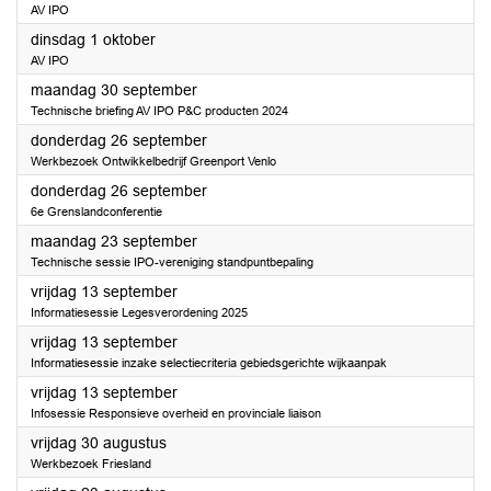
AV IPO
2024
dinsdag 1 oktober
AV IPO
2024
maandag 30 september
Technische briefing AV IPO P&C producten 2024
2024
donderdag 26 september
Werkbezoek Ontwikkelbedrijf Greenport Venlo
2024
donderdag 26 september
6e Grenslandconferentie
2024
maandag 23 september
Technische sessie IPO-vereniging standpuntbepaling
2024
vrijdag 13 september
Informatiesessie Legesverordening 2025
2024
vrijdag 13 september
Informatiesessie inzake selectiecriteria gebiedsgerichte wijkaanpak
2024
vrijdag 13 september
Infosessie Responsieve overheid en provinciale liaison
2024
vrijdag 30 augustus
Werkbezoek Friesland