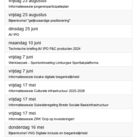
2024
vrijdag 23 augustus
Informatiesessie jongerenparticipatieplan
2024
vrijdag 23 augustus
Bijeenkomst "gelijkwaardige positionering"
2024
dinsdag 25 juni
AV IPO
2024
maandag 10 juni
Technische briefing AV IPO P&C producten 2024
2024
vrijdag 7 juni
Werkbezoek - Sportontmoeting Limburgse Sporttakplatforms.
2024
vrijdag 7 juni
Informatiesessie inzake digitale toegankelijkheid
2024
vrijdag 17 mei
Informatiesessie Culturele infrastructuur 2025-2028
2024
vrijdag 17 mei
Informatiesessie Subsidieregeling Brede Sociale Basisinfrastructuur
2024
vrijdag 17 mei
Informatiesessie ZRK 'Grip op investeringen'
2024
donderdag 16 mei
Bijeenkomst VNG Digitale inclusie en toegankelijkheid