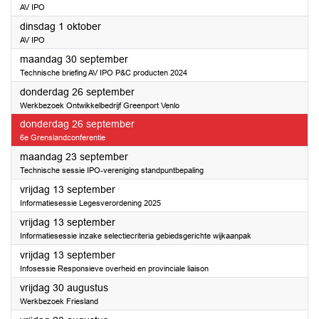
AV IPO
2024
dinsdag 1 oktober
AV IPO
2024
maandag 30 september
Technische briefing AV IPO P&C producten 2024
2024
donderdag 26 september
Werkbezoek Ontwikkelbedrijf Greenport Venlo
2024
donderdag 26 september
6e Grenslandconferentie
2024
maandag 23 september
Technische sessie IPO-vereniging standpuntbepaling
2024
vrijdag 13 september
Informatiesessie Legesverordening 2025
2024
vrijdag 13 september
Informatiesessie inzake selectiecriteria gebiedsgerichte wijkaanpak
2024
vrijdag 13 september
Infosessie Responsieve overheid en provinciale liaison
2024
vrijdag 30 augustus
Werkbezoek Friesland