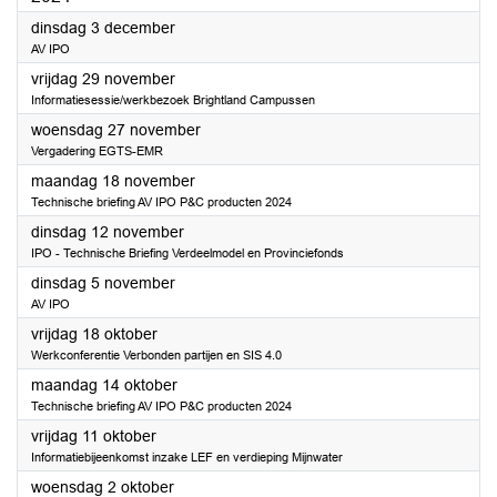
2024
dinsdag 3 december
AV IPO
2024
vrijdag 29 november
Informatiesessie/werkbezoek Brightland Campussen
2024
woensdag 27 november
Vergadering EGTS-EMR
2024
maandag 18 november
Technische briefing AV IPO P&C producten 2024
2024
dinsdag 12 november
IPO - Technische Briefing Verdeelmodel en Provinciefonds
2024
dinsdag 5 november
AV IPO
2024
vrijdag 18 oktober
Werkconferentie Verbonden partijen en SIS 4.0
2024
maandag 14 oktober
Technische briefing AV IPO P&C producten 2024
2024
vrijdag 11 oktober
Informatiebijeenkomst inzake LEF en verdieping Mijnwater
2024
woensdag 2 oktober