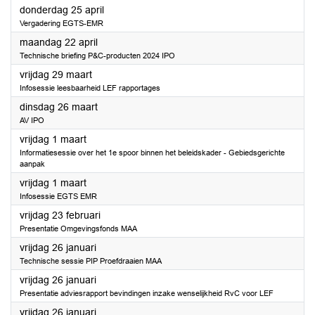
2024
donderdag 25 april
Vergadering EGTS-EMR
2024
maandag 22 april
Technische briefing P&C-producten 2024 IPO
2024
vrijdag 29 maart
Infosessie leesbaarheid LEF rapportages
2024
dinsdag 26 maart
AV IPO
2024
vrijdag 1 maart
Informatiesessie over het 1e spoor binnen het beleidskader - Gebiedsgerichte
aanpak
2024
vrijdag 1 maart
Infosessie EGTS EMR
2024
vrijdag 23 februari
Presentatie Omgevingsfonds MAA
2024
vrijdag 26 januari
Technische sessie PIP Proefdraaien MAA
2024
vrijdag 26 januari
Presentatie adviesrapport bevindingen inzake wenselijkheid RvC voor LEF
2024
vrijdag 26 januari