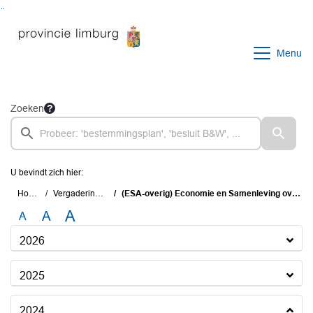
Ga naar de inhoud van deze pagina
Ga naar het zoeken
Ga naar het menu
Menu
Zoeken
U bevindt zich hier:
Home
Vergaderingen
(ESA-overig) Economie en Samenleving overig
A
A
A
2026
2025
2024