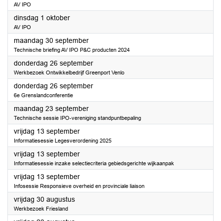
AV IPO
2024
dinsdag 1 oktober
AV IPO
2024
maandag 30 september
Technische briefing AV IPO P&C producten 2024
2024
donderdag 26 september
Werkbezoek Ontwikkelbedrijf Greenport Venlo
2024
donderdag 26 september
6e Grenslandconferentie
2024
maandag 23 september
Technische sessie IPO-vereniging standpuntbepaling
2024
vrijdag 13 september
Informatiesessie Legesverordening 2025
2024
vrijdag 13 september
Informatiesessie inzake selectiecriteria gebiedsgerichte wijkaanpak
2024
vrijdag 13 september
Infosessie Responsieve overheid en provinciale liaison
2024
vrijdag 30 augustus
Werkbezoek Friesland