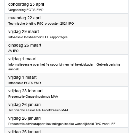
2024
donderdag 25 april
Vergadering EGTS-EMR
2024
maandag 22 april
Technische briefing P&C-producten 2024 IPO
2024
vrijdag 29 maart
Infosessie leesbaarheid LEF rapportages
2024
dinsdag 26 maart
AV IPO
2024
vrijdag 1 maart
Informatiesessie over het 1e spoor binnen het beleidskader - Gebiedsgerichte
aanpak
2024
vrijdag 1 maart
Infosessie EGTS EMR
2024
vrijdag 23 februari
Presentatie Omgevingsfonds MAA
2024
vrijdag 26 januari
Technische sessie PIP Proefdraaien MAA
2024
vrijdag 26 januari
Presentatie adviesrapport bevindingen inzake wenselijkheid RvC voor LEF
2024
vrijdag 26 januari