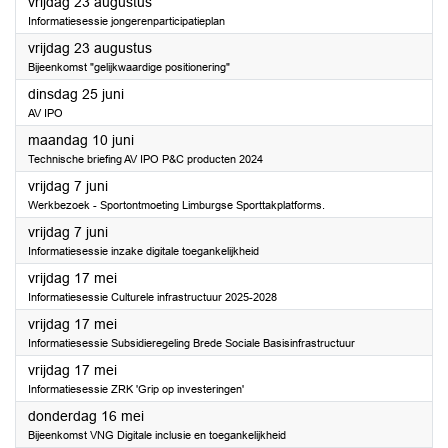
2024
vrijdag 23 augustus
Informatiesessie jongerenparticipatieplan
2024
vrijdag 23 augustus
Bijeenkomst "gelijkwaardige positionering"
2024
dinsdag 25 juni
AV IPO
2024
maandag 10 juni
Technische briefing AV IPO P&C producten 2024
2024
vrijdag 7 juni
Werkbezoek - Sportontmoeting Limburgse Sporttakplatforms.
2024
vrijdag 7 juni
Informatiesessie inzake digitale toegankelijkheid
2024
vrijdag 17 mei
Informatiesessie Culturele infrastructuur 2025-2028
2024
vrijdag 17 mei
Informatiesessie Subsidieregeling Brede Sociale Basisinfrastructuur
2024
vrijdag 17 mei
Informatiesessie ZRK 'Grip op investeringen'
2024
donderdag 16 mei
Bijeenkomst VNG Digitale inclusie en toegankelijkheid