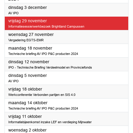
2024
dinsdag 3 december
AV IPO
2024
vrijdag 29 november
Informatiesessie/werkbezoek Brightland Campussen
2024
woensdag 27 november
Vergadering EGTS-EMR
2024
maandag 18 november
Technische briefing AV IPO P&C producten 2024
2024
dinsdag 12 november
IPO - Technische Briefing Verdeelmodel en Provinciefonds
2024
dinsdag 5 november
AV IPO
2024
vrijdag 18 oktober
Werkconferentie Verbonden partijen en SIS 4.0
2024
maandag 14 oktober
Technische briefing AV IPO P&C producten 2024
2024
vrijdag 11 oktober
Informatiebijeenkomst inzake LEF en verdieping Mijnwater
2024
woensdag 2 oktober