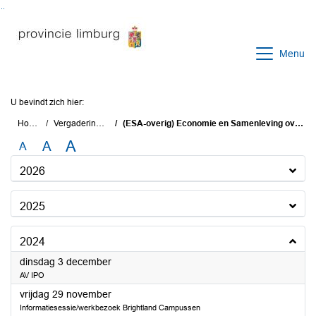
Ga naar de inhoud van deze pagina
Ga naar het zoeken
Ga naar het menu
Menu
U bevindt zich hier:
Home
Vergaderingen
(ESA-overig) Economie en Samenleving overig
A
A
A
2026
2025
2024
2024
dinsdag 3 december
AV IPO
2024
vrijdag 29 november
Informatiesessie/werkbezoek Brightland Campussen