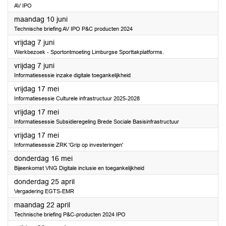
AV IPO
2024
maandag 10 juni
Technische briefing AV IPO P&C producten 2024
2024
vrijdag 7 juni
Werkbezoek - Sportontmoeting Limburgse Sporttakplatforms.
2024
vrijdag 7 juni
Informatiesessie inzake digitale toegankelijkheid
2024
vrijdag 17 mei
Informatiesessie Culturele infrastructuur 2025-2028
2024
vrijdag 17 mei
Informatiesessie Subsidieregeling Brede Sociale Basisinfrastructuur
2024
vrijdag 17 mei
Informatiesessie ZRK 'Grip op investeringen'
2024
donderdag 16 mei
Bijeenkomst VNG Digitale inclusie en toegankelijkheid
2024
donderdag 25 april
Vergadering EGTS-EMR
2024
maandag 22 april
Technische briefing P&C-producten 2024 IPO