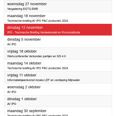
2024
woensdag 27 november
Vergadering EGTS-EMR
2024
maandag 18 november
Technische briefing AV IPO P&C producten 2024
2024
dinsdag 12 november
IPO - Technische Briefing Verdeelmodel en Provinciefonds
2024
dinsdag 5 november
AV IPO
2024
vrijdag 18 oktober
Werkconferentie Verbonden partijen en SIS 4.0
2024
maandag 14 oktober
Technische briefing AV IPO P&C producten 2024
2024
vrijdag 11 oktober
Informatiebijeenkomst inzake LEF en verdieping Mijnwater
2024
woensdag 2 oktober
AV IPO
2024
dinsdag 1 oktober
AV IPO
2024
maandag 30 september
Technische briefing AV IPO P&C producten 2024