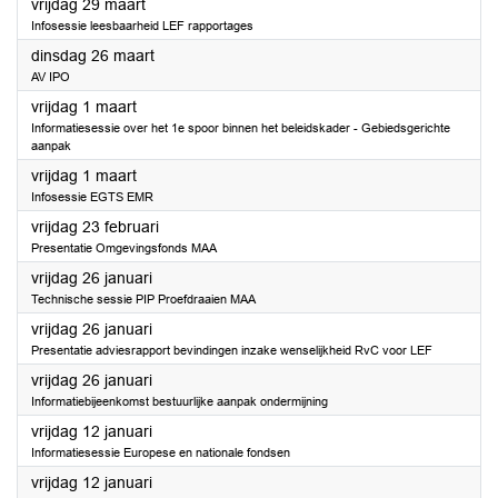
2024
vrijdag 29 maart
Infosessie leesbaarheid LEF rapportages
2024
dinsdag 26 maart
AV IPO
2024
vrijdag 1 maart
Informatiesessie over het 1e spoor binnen het beleidskader - Gebiedsgerichte
aanpak
2024
vrijdag 1 maart
Infosessie EGTS EMR
2024
vrijdag 23 februari
Presentatie Omgevingsfonds MAA
2024
vrijdag 26 januari
Technische sessie PIP Proefdraaien MAA
2024
vrijdag 26 januari
Presentatie adviesrapport bevindingen inzake wenselijkheid RvC voor LEF
2024
vrijdag 26 januari
Informatiebijeenkomst bestuurlijke aanpak ondermijning
2024
vrijdag 12 januari
Informatiesessie Europese en nationale fondsen
2024
vrijdag 12 januari