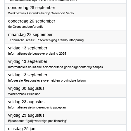
2024
donderdag 26 september
Werkbezoek Ontwikkelbedrijf Greenport Venlo
2024
donderdag 26 september
6e Grenslandconferentie
2024
maandag 23 september
Technische sessie IPO-vereniging standpuntbepaling
2024
vrijdag 13 september
Informatiesessie Legesverordening 2025
2024
vrijdag 13 september
Informatiesessie inzake selectiecriteria gebiedsgerichte wijkaanpak
2024
vrijdag 13 september
Infosessie Responsieve overheid en provinciale liaison
2024
vrijdag 30 augustus
Werkbezoek Friesland
2024
vrijdag 23 augustus
Informatiesessie jongerenparticipatieplan
2024
vrijdag 23 augustus
Bijeenkomst "gelijkwaardige positionering"
2024
dinsdag 25 juni