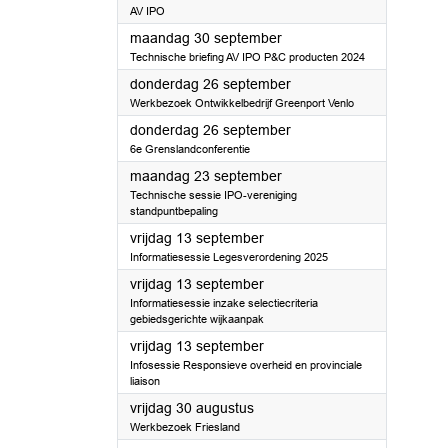
AV IPO
2024
maandag 30 september
Technische briefing AV IPO P&C producten 2024
2024
donderdag 26 september
Werkbezoek Ontwikkelbedrijf Greenport Venlo
2024
donderdag 26 september
6e Grenslandconferentie
2024
maandag 23 september
Technische sessie IPO-vereniging
standpuntbepaling
2024
vrijdag 13 september
Informatiesessie Legesverordening 2025
2024
vrijdag 13 september
Informatiesessie inzake selectiecriteria
gebiedsgerichte wijkaanpak
2024
vrijdag 13 september
Infosessie Responsieve overheid en provinciale
liaison
2024
vrijdag 30 augustus
Werkbezoek Friesland