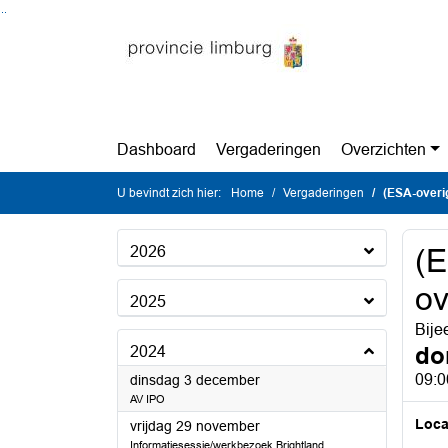
Ga naar de inhoud van deze pagina
Ga naar het zoeken
Ga naar het menu
Dashboard
Vergaderingen
Overzichten
U bevindt zich hier:
Home
Vergaderingen
(ESA-overi
2026
(E
ov
2025
Bije
do
2024
2024
09:0
dinsdag 3 december
AV IPO
Loca
2024
vrijdag 29 november
Informatiesessie/werkbezoek Brightland