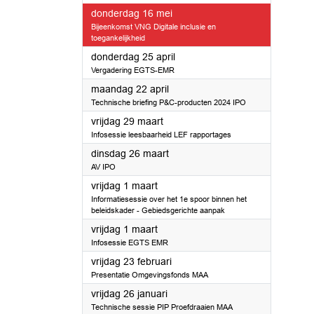
2024
donderdag 16 mei
Bijeenkomst VNG Digitale inclusie en
toegankelijkheid
2024
donderdag 25 april
Vergadering EGTS-EMR
2024
maandag 22 april
Technische briefing P&C-producten 2024 IPO
2024
vrijdag 29 maart
Infosessie leesbaarheid LEF rapportages
2024
dinsdag 26 maart
AV IPO
2024
vrijdag 1 maart
Informatiesessie over het 1e spoor binnen het
beleidskader - Gebiedsgerichte aanpak
2024
vrijdag 1 maart
Infosessie EGTS EMR
2024
vrijdag 23 februari
Presentatie Omgevingsfonds MAA
2024
vrijdag 26 januari
Technische sessie PIP Proefdraaien MAA