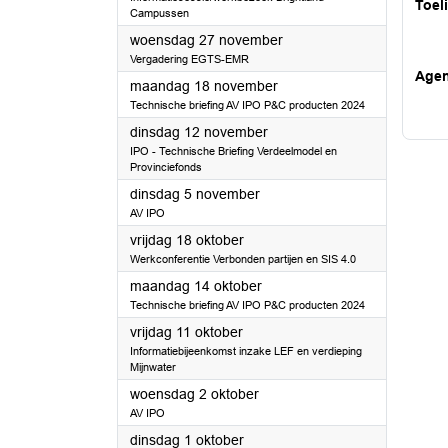
Toel
Campussen
2024
woensdag 27 november
Vergadering EGTS-EMR
Age
2024
maandag 18 november
Technische briefing AV IPO P&C producten 2024
2024
dinsdag 12 november
IPO - Technische Briefing Verdeelmodel en
Provinciefonds
2024
dinsdag 5 november
AV IPO
2024
vrijdag 18 oktober
Werkconferentie Verbonden partijen en SIS 4.0
2024
maandag 14 oktober
Technische briefing AV IPO P&C producten 2024
2024
vrijdag 11 oktober
Informatiebijeenkomst inzake LEF en verdieping
Mijnwater
2024
woensdag 2 oktober
AV IPO
2024
dinsdag 1 oktober