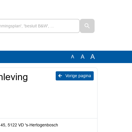
A
A
A
leving
Vorige pagina
t 45, 5122 VD 's-Hertogenbosch