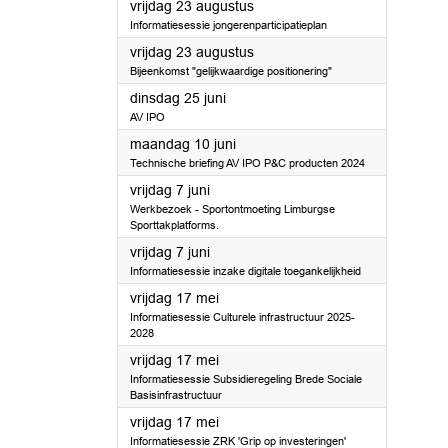
2024
vrijdag 23 augustus
Informatiesessie jongerenparticipatieplan
2024
vrijdag 23 augustus
Bijeenkomst "gelijkwaardige positionering"
2024
dinsdag 25 juni
AV IPO
2024
maandag 10 juni
Technische briefing AV IPO P&C producten 2024
2024
vrijdag 7 juni
Werkbezoek - Sportontmoeting Limburgse
Sporttakplatforms.
2024
vrijdag 7 juni
Informatiesessie inzake digitale toegankelijkheid
2024
vrijdag 17 mei
Informatiesessie Culturele infrastructuur 2025-
2028
2024
vrijdag 17 mei
Informatiesessie Subsidieregeling Brede Sociale
Basisinfrastructuur
2024
vrijdag 17 mei
Informatiesessie ZRK 'Grip op investeringen'