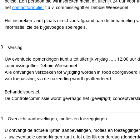
beleid. Een persoon die wil inspreken meldt dit uiterlijk 24 uur voo
het
contactformulier
t.a.v. commissiegriffier Debbie Weesepoel.
Het inspreken vindt plaats direct voorafgaand aan de behandeling 
informatie, zie de bijgevoegde spelregels.
.3
Verslag
Uw eventuele opmerkingen kunt u tot uiterlijk vrijdag …., 12:00 uur d
commissiegriffier Debbie Weesepoel.
Alle ontvangen verzoeken tot wijziging worden in rood doorgevoerd 
van toepassing, via de nazending wordt geattendeerd.
Behandelvoorstel:
De Controlecommissie wordt gevraagd het (gewijzigd) conceptverslag
.4
Overzicht aanbevelingen, moties en toezeggingen
U ontvangt de actuele lijsten aanbevelingen, moties en toezegging
- uw eventuele opmerkingen kunt u tot uiterlijk donderdag (donderd