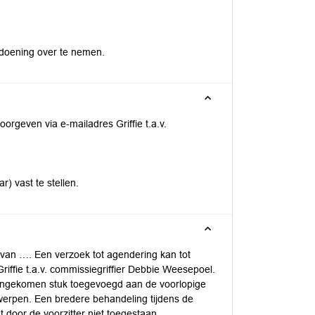
fdoening over te nemen.
oorgeven via e-mailadres Griffie t.a.v.
 vast te stellen.
 van …. Een verzoek tot agendering kan tot
iffie t.a.v. commissiegriffier Debbie Weesepoel.
t ingekomen stuk toegevoegd aan de voorlopige
erpen. Een bredere behandeling tijdens de
 door de voorzitter niet toegestaan.