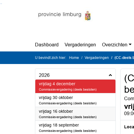
Ga naar de inhoud van deze pagina
Ga naar het zoeken
Ga naar het menu
Dashboard
Vergaderingen
Overzichten
U bevindt zich hier:
Home
Vergaderingen
(CC-deels 
2026
(C
2026
vrijdag 4 december
be
Commissievergadering (deels besloten)
2026
vrijdag 30 oktober
Comm
Commissievergadering (deels besloten)
vr
2026
vrijdag 16 oktober
09:0
Commissievergadering (deels besloten)
2026
vrijdag 18 september
Loca
Commissievergadering (deels besloten)