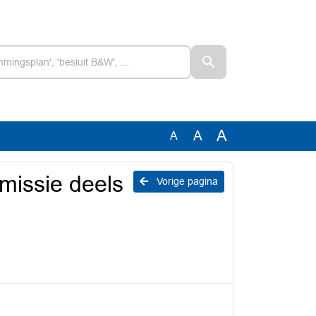
A
A
A
missie deels
Vorige pagina