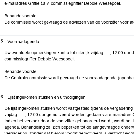
e-mailadres Griffie t.a.v. commissiegriffier Debbie Weesepoel.
Behandelvoorstel:
De commissie wordt gevraagd de adviezen van de voorzitter voor a
.5
Voorraadagenda
Uw eventuele opmerkingen kunt u tot uiterlijk vrijdag …., 12:00 uur d
commissiegriffier Debbie Weesepoel.
Behandelvoorstel:
De Controlecommissie wordt gevraagd de voorraadagenda (openbaar)
.6
Lijst ingekomen stukken en uitnodigingen
De lijst ingekomen stukken wordt vastgesteld tijdens de vergadering
vrijdag ….., 12:00 uur gemotiveerd worden gedaan via e-mailadres Gr
Indien het verzoek door de voorzitter gehonoreerd wordt, wordt he
agenda. Behandeling zal zich beperken tot de aangevraagde onderw
vergadering, zonder dat hierom vooraf gemotiveerd is verzocht wordt