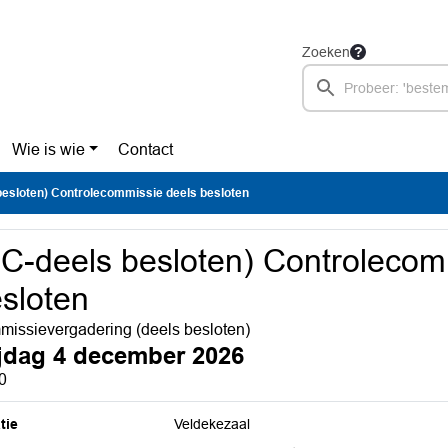
Zoeken
Wie is wie
Contact
besloten) Controlecommissie deels besloten
C-deels besloten) Controlecom
sloten
issievergadering (deels besloten)
ijdag 4 december 2026
0
tie
Veldekezaal