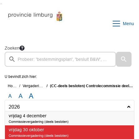
Ga naar de inhoud van deze pagina
Ga naar het zoeken
Ga naar het menu
Menu
Zoeken
U bevindt zich hier:
Home
Vergaderingen
(CC-deels besloten) Controlecommissie deels besloten
A
A
A
2026
2026
vrijdag 4 december
Commissievergadering (deels besloten)
2026
vrijdag 30 oktober
Commissievergadering (deels besloten)