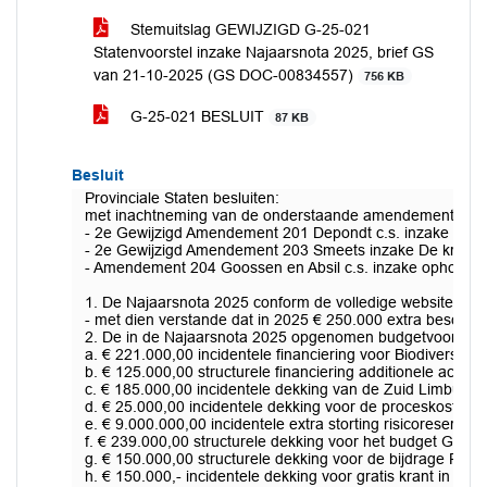
Stemuitslag GEWIJZIGD G-25-021
Statenvoorstel inzake Najaarsnota 2025, brief GS
van 21-10-2025 (GS DOC-00834557)
756 KB
G-25-021 BESLUIT
87 KB
Besluit
Provinciale Staten besluiten:
met inachtneming van de onderstaande amendementen:
- 2e Gewijzigd Amendement 201 Depondt c.s. inzake Extra 
- 2e Gewijzigd Amendement 203 Smeets inzake De krant in
- Amendement 204 Goossen en Absil c.s. inzake ophoging 
1. De Najaarsnota 2025 conform de volledige website
http
- met dien verstande dat in 2025 € 250.000 extra beschik
2. De in de Najaarsnota 2025 opgenomen budgetvoorstellen
a. € 221.000,00 incidentele financiering voor Biodiversiteit
b. € 125.000,00 structurele financiering additionele activi
c. € 185.000,00 incidentele dekking van de Zuid Limburgs
d. € 25.000,00 incidentele dekking voor de proceskosten p
e. € 9.000.000,00 incidentele extra storting risicoreserv
f. € 239.000,00 structurele dekking voor het budget Gara
g. € 150.000,00 structurele dekking voor de bijdrage RU
h. € 150.000,- incidentele dekking voor gratis krant in ie