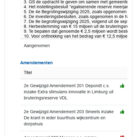
3. GS de opdracht te geven om samen met gemeenten, uitg
4. Het instellingsbesluit “egaliserende reserve meerjarige
5. De 4e Begrotingswijziging 2025, zoals opgenomen in d
6. De investeringsbesluiten, zoals opgenomen in de Najaa
7. De 8e begrotingswijziging 2025, volgend uit de septemb
8. Herbestemming van € 15 miljoen uit de bruteringsrese
9. Te bepalen dat genoemde € 2,5 miljoen wordt besteed 
10. Voor onttrekking van het bedrag van € 12,5 miljoen u
Aangenomen
Amendementen
Titel
2e Gewijzigd Amendement 201 Depondt c.s.
inzake Extra stimulans innovatie in Limburg uit
bruteringsreserve VDL
2e Gewijzigd Amendement 203 Smeets inzake
De krant in ieder buurthuis wijkcentrum en
dorpshuis