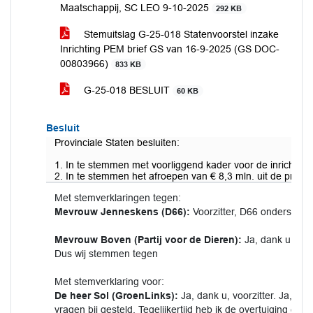
Maatschappij, SC LEO 9-10-2025
292 KB
Stemuitslag G-25-018 Statenvoorstel inzake
Inrichting PEM brief GS van 16-9-2025 (GS DOC-
00803966)
833 KB
G-25-018 BESLUIT
60 KB
Besluit
Provinciale Staten besluiten:
1. In te stemmen met voorliggend kader voor de inrichting
2. In te stemmen het afroepen van € 8,3 mln. uit de progr
Met stemverklaringen tegen:
Mevrouw Jenneskens (D66):
Voorzitter, D66 ondersteun
Mevrouw Boven (Partij voor de Dieren):
Ja, dank u, voo
Dus wij stemmen tegen
Met stemverklaring voor:
De heer Sol (GroenLinks):
Ja, dank u, voorzitter. Ja, z
vragen bij gesteld. Tegelijkertijd heb ik de overtuiging 