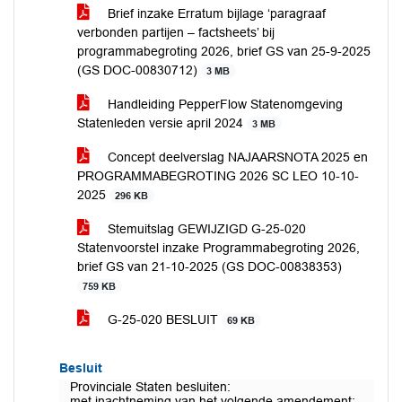
Brief inzake Erratum bijlage ‘paragraaf
verbonden partijen – factsheets’ bij
programmabegroting 2026, brief GS van 25-9-2025
(GS DOC-00830712)
3 MB
Handleiding PepperFlow Statenomgeving
Statenleden versie april 2024
3 MB
Concept deelverslag NAJAARSNOTA 2025 en
PROGRAMMABEGROTING 2026 SC LEO 10-10-
2025
296 KB
Stemuitslag GEWIJZIGD G-25-020
Statenvoorstel inzake Programmabegroting 2026,
brief GS van 21-10-2025 (GS DOC-00838353)
759 KB
G-25-020 BESLUIT
69 KB
Besluit
Provinciale Staten besluiten:
met inachtneming van het volgende amendement: