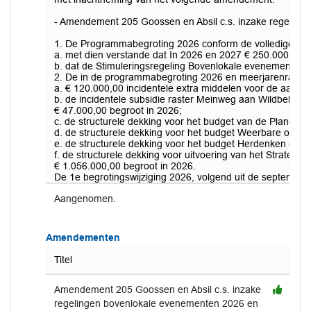
- Amendement 205 Goossen en Absil c.s. inzake regelingen
1. De Programmabegroting 2026 conform de volledige we
a. met dien verstande dat In 2026 en 2027 € 250.000 extra
b. dat de Stimuleringsregeling Bovenlokale evenementen wo
2. De in de programmabegroting 2026 en meerjarenraming
a. € 120.000,00 incidentele extra middelen voor de aanpa
b. de incidentele subsidie raster Meinweg aan Wildbehee
€ 47.000,00 begroot in 2026;
c. de structurele dekking voor het budget van de Plancap
d. de structurele dekking voor het budget Weerbare overh
e. de structurele dekking voor het budget Herdenken en v
f. de structurele dekking voor uitvoering van het Strategis
€ 1.056.000,00 begroot in 2026.
De 1e begrotingswijziging 2026, volgend uit de septemberc
Aangenomen.
Amendementen
Titel
Amendement 205 Goossen en Absil c.s. inzake
regelingen bovenlokale evenementen 2026 en