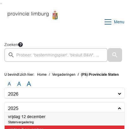
Ga naar de inhoud van deze pagina
Ga naar het zoeken
Ga naar het menu
Menu
Zoeken
U bevindt zich hier:
Home
Vergaderingen
(PS) Provinciale Staten
A
A
A
2026
2025
2025
vrijdag 12 december
Statenvergadering