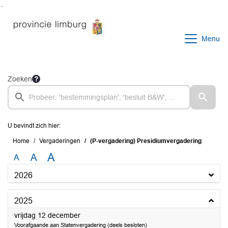
Ga naar de inhoud van deze pagina
Ga naar het zoeken
Ga naar het menu
Menu
Zoeken
U bevindt zich hier:
Home
Vergaderingen
(P-vergadering) Presidiumvergadering
A
A
A
2026
2025
2025
vrijdag 12 december
Voorafgaande aan Statenvergadering (deels besloten)