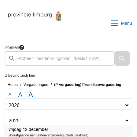
Ga naar de inhoud van deze pagina
Ga naar het zoeken
Ga naar het menu
Menu
Zoeken
U bevindt zich hier:
Home
Vergaderingen
(P-vergadering) Presidiumvergadering
A
A
A
2026
2025
2025
vrijdag 12 december
Voorafgaande aan Statenvergadering (deels besloten)