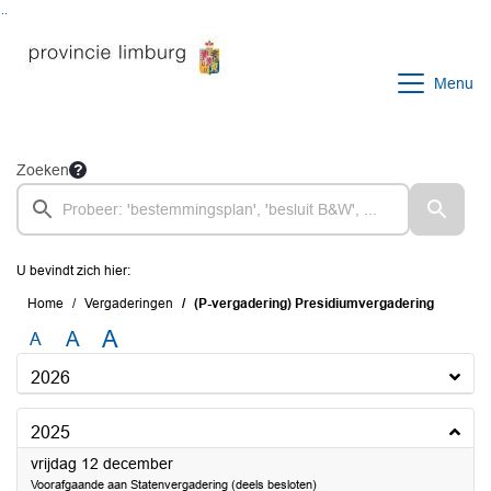
Ga naar de inhoud van deze pagina
Ga naar het zoeken
Ga naar het menu
Menu
Zoeken
U bevindt zich hier:
Home
Vergaderingen
(P-vergadering) Presidiumvergadering
A
A
A
2026
2025
2025
vrijdag 12 december
Voorafgaande aan Statenvergadering (deels besloten)