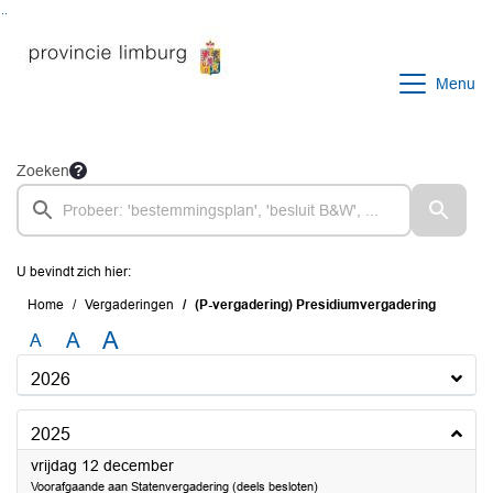
Ga naar de inhoud van deze pagina
Ga naar het zoeken
Ga naar het menu
Menu
Zoeken
U bevindt zich hier:
Home
Vergaderingen
(P-vergadering) Presidiumvergadering
A
A
A
2026
2025
2025
vrijdag 12 december
Voorafgaande aan Statenvergadering (deels besloten)