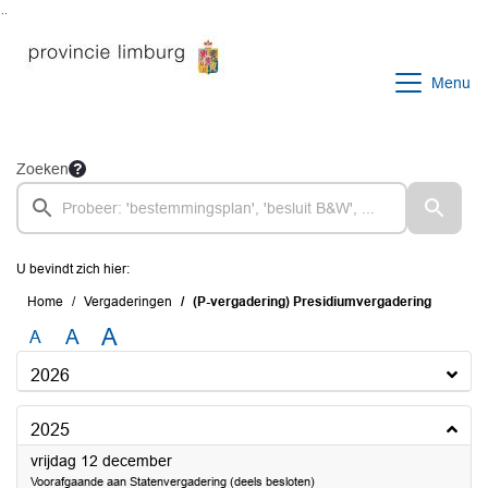
Ga naar de inhoud van deze pagina
Ga naar het zoeken
Ga naar het menu
Menu
Zoeken
U bevindt zich hier:
Home
Vergaderingen
(P-vergadering) Presidiumvergadering
A
A
A
2026
2025
2025
vrijdag 12 december
Voorafgaande aan Statenvergadering (deels besloten)