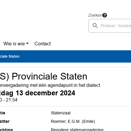
Zoeken
Wie is wie
Contact
ciale Staten
S) Provinciale Staten
envergadering met één agendapunt in het dialect
ijdag 13 december 2024
0 - 21:54
tie
Statenzaal
itter
Roemer, E.G.M. (Emile)
ichting
Reguliere statenvergadering