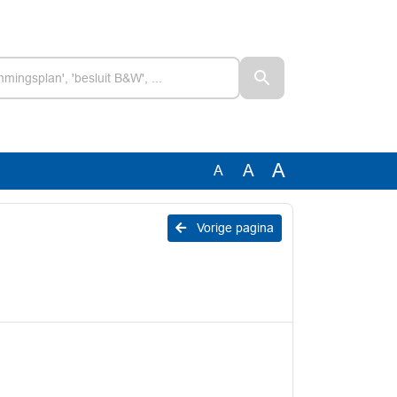
A
A
A
Vorige pagina