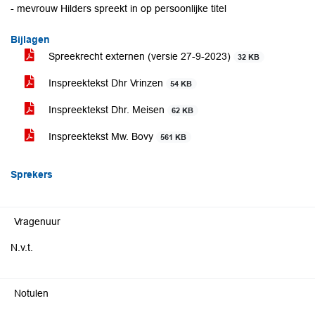
- mevrouw Hilders spreekt in op persoonlijke titel
Bijlagen
Spreekrecht externen (versie 27-9-2023)
32 KB
Inspreektekst Dhr Vrinzen
54 KB
Inspreektekst Dhr. Meisen
62 KB
Inspreektekst Mw. Bovy
561 KB
Sprekers
Vragenuur
N.v.t.
Notulen