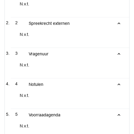
N.v.t.
2
Spreekrecht externen
N.v.t.
3
Vragenuur
N.v.t.
4
Notulen
N.v.t.
5
Voorraadagenda
N.v.t.