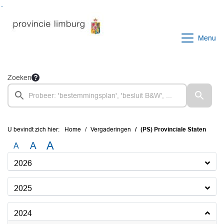
Ga naar de inhoud van deze pagina
Ga naar het zoeken
Ga naar het menu
Menu
Zoeken
U bevindt zich hier:
Home
Vergaderingen
(PS) Provinciale Staten
A
A
A
2026
2025
2024