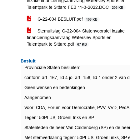
inzake financieringsaanvraag Watersley Sports en
Talentpark te Sittard FEB 11-3-2022.DOC
203 KB
G-22-004 BESLUIT.pdf
108 KB
Stemuitslag G-22-004 Statenvoorstel inzake
financieringsaanvraag Watersley Sports en
Talentpark te Sittard.pdf
67 KB
Besluit
Provinciale Staten besluiten:
conform art. 167, lid 4 jo. art. 158, lid 1 onder 2 van de 
Geen wensen en bedenkingen.
Aangenomen.
Voor: CDA, Forum voor Democratie, PVV, VVD, PvdA, D
Tegen: 50PLUS, GroenLInks en SP
Statenleden de heer Van Caldenberg (SP) en de heer Van 
Met stemverklaring tegen: 50PLUS, GroenLinks, SP en Part