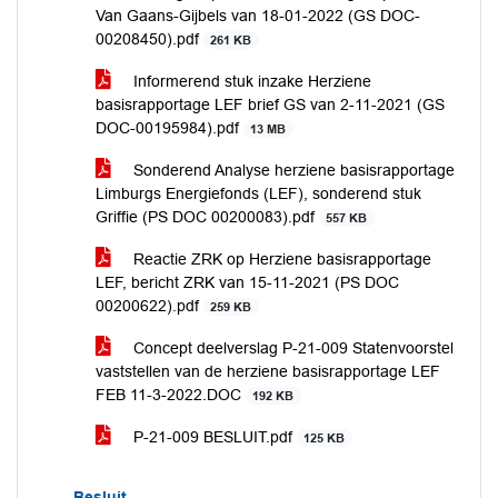
Van Gaans-Gijbels van 18-01-2022 (GS DOC-
00208450).pdf
261 KB
Informerend stuk inzake Herziene
basisrapportage LEF brief GS van 2-11-2021 (GS
DOC-00195984).pdf
13 MB
Sonderend Analyse herziene basisrapportage
Limburgs Energiefonds (LEF), sonderend stuk
Griffie (PS DOC 00200083).pdf
557 KB
Reactie ZRK op Herziene basisrapportage
LEF, bericht ZRK van 15-11-2021 (PS DOC
00200622).pdf
259 KB
Concept deelverslag P-21-009 Statenvoorstel
vaststellen van de herziene basisrapportage LEF
FEB 11-3-2022.DOC
192 KB
P-21-009 BESLUIT.pdf
125 KB
Besluit