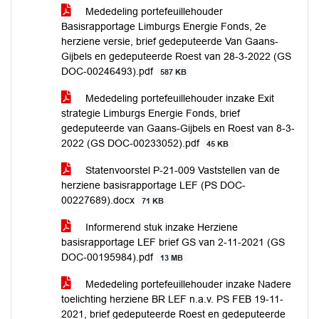
Mededeling portefeuillehouder
Basisrapportage Limburgs Energie Fonds, 2e
herziene versie, brief gedeputeerde Van Gaans-
Gijbels en gedeputeerde Roest van 28-3-2022 (GS
DOC-00246493).pdf
587 KB
Mededeling portefeuillehouder inzake Exit
strategie Limburgs Energie Fonds, brief
gedeputeerde van Gaans-Gijbels en Roest van 8-3-
2022 (GS DOC-00233052).pdf
45 KB
Statenvoorstel P-21-009 Vaststellen van de
herziene basisrapportage LEF (PS DOC-
00227689).docx
71 KB
Informerend stuk inzake Herziene
basisrapportage LEF brief GS van 2-11-2021 (GS
DOC-00195984).pdf
13 MB
Mededeling portefeuillehouder inzake Nadere
toelichting herziene BR LEF n.a.v. PS FEB 19-11-
2021, brief gedeputeerde Roest en gedeputeerde