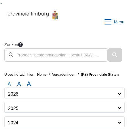
Ga naar de inhoud van deze pagina
Ga naar het zoeken
Ga naar het menu
Menu
Zoeken
U bevindt zich hier:
Home
Vergaderingen
(PS) Provinciale Staten
A
A
A
2026
2025
2024