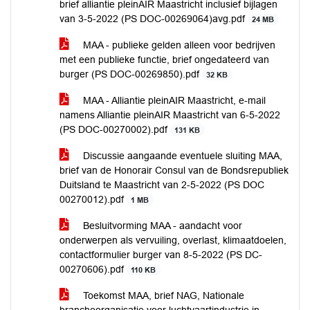
brief alliantie pleinAIR Maastricht inclusief bijlagen
van 3-5-2022 (PS DOC-00269064)avg.pdf
24 MB
MAA - publieke gelden alleen voor bedrijven
met een publieke functie, brief ongedateerd van
burger (PS DOC-00269850).pdf
32 KB
MAA - Alliantie pleinAIR Maastricht, e-mail
namens Alliantie pleinAIR Maastricht van 6-5-2022
(PS DOC-00270002).pdf
131 KB
Discussie aangaande eventuele sluiting MAA,
brief van de Honorair Consul van de Bondsrepubliek
Duitsland te Maastricht van 2-5-2022 (PS DOC
00270012).pdf
1 MB
Besluitvorming MAA - aandacht voor
onderwerpen als vervuiling, overlast, klimaatdoelen,
contactformulier burger van 8-5-2022 (PS DC-
00270606).pdf
110 KB
Toekomst MAA, brief NAG, Nationale