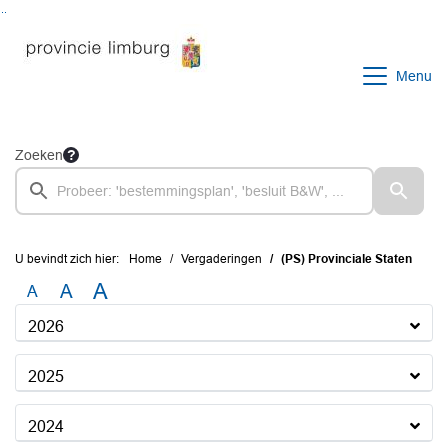
Ga naar de inhoud van deze pagina
Ga naar het zoeken
Ga naar het menu
Menu
Zoeken
U bevindt zich hier:
Home
Vergaderingen
(PS) Provinciale Staten
A
A
A
2026
2025
2024