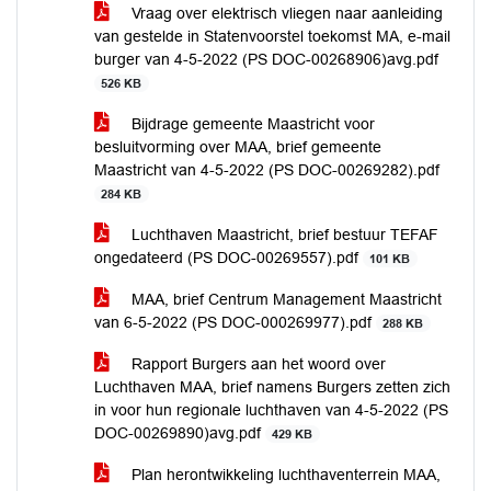
Vraag over elektrisch vliegen naar aanleiding
van gestelde in Statenvoorstel toekomst MA, e-mail
burger van 4-5-2022 (PS DOC-00268906)avg.pdf
526 KB
Bijdrage gemeente Maastricht voor
besluitvorming over MAA, brief gemeente
Maastricht van 4-5-2022 (PS DOC-00269282).pdf
284 KB
Luchthaven Maastricht, brief bestuur TEFAF
ongedateerd (PS DOC-00269557).pdf
101 KB
MAA, brief Centrum Management Maastricht
van 6-5-2022 (PS DOC-000269977).pdf
288 KB
Rapport Burgers aan het woord over
Luchthaven MAA, brief namens Burgers zetten zich
in voor hun regionale luchthaven van 4-5-2022 (PS
DOC-00269890)avg.pdf
429 KB
Plan herontwikkeling luchthaventerrein MAA,