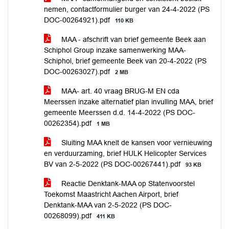
nemen, contactformulier burger van 24-4-2022 (PS
DOC-00264921).pdf
110 KB
MAA - afschrift van brief gemeente Beek aan
Schiphol Group inzake samenwerking MAA-
Schiphol, brief gemeente Beek van 20-4-2022 (PS
DOC-00263027).pdf
2 MB
MAA- art. 40 vraag BRUG-M EN cda
Meerssen inzake alternatief plan invulling MAA, brief
gemeente Meerssen d.d. 14-4-2022 (PS DOC-
00262354).pdf
1 MB
Sluiting MAA knelt de kansen voor vernieuwing
en verduurzaming, brief HULK Helicopter Services
BV van 2-5-2022 (PS DOC-00267441).pdf
93 KB
Reactie Denktank-MAA op Statenvoorstel
Toekomst Maastricht Aachen Airport, brief
Denktank-MAA van 2-5-2022 (PS DOC-
00268099).pdf
411 KB